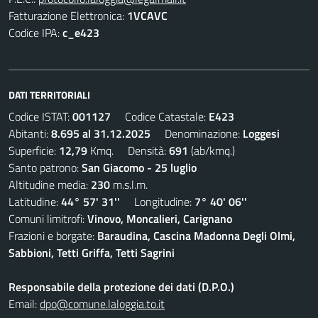
Fatturazione Elettronica:
1VCAVC
Codice IPA:
c_e423
DATI TERRITORIALI
Codice ISTAT:
001127
Codice Catastale:
E423
Abitanti:
8.695 al 31.12.2025
Denominazione:
Loggesi
Superficie:
12,79
Kmq. Densità:
691
(ab/kmq.)
Santo patrono:
San Giacomo - 25 luglio
Altitudine media:
230
m.s.l.m.
Latitudine:
44° 57' 31''
Longitudine:
7° 40' 06''
Comuni limitrofi:
Vinovo, Moncalieri, Carignano
Frazioni e borgate:
Baraudina, Cascina Madonna Degli Olmi,
Sabbioni, Tetti Griffa, Tetti Sagrini
Responsabile della protezione dei dati (D.P.O.)
Email:
dpo@comune.laloggia.to.it