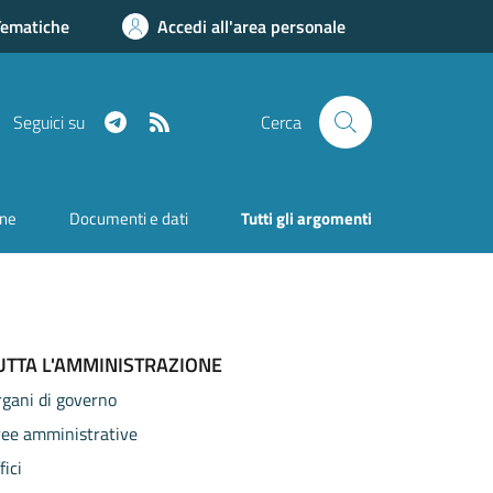
Tematiche
Accedi all'area personale
Telegram
RSS
Seguici su
Cerca
one
Documenti e dati
Tutti gli argomenti
UTTA L'AMMINISTRAZIONE
gani di governo
ree amministrative
fici