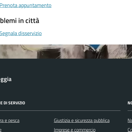
Prenota appuntamento
blemi in città
Segnala disservizio
oggia
E DI SERVIZIO
N
ra e pesca
Giustizia e sicurezza pubblica
No
e
Imprese e commercio
Co