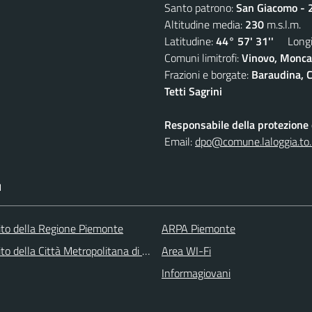
Santo patrono:
San Giacomo - 2
Altitudine media:
230
m.s.l.m.
Latitudine:
44° 57' 31''
Longit
Comuni limitrofi:
Vinovo, Moncal
Frazioni e borgate:
Baraudina, C
Tetti Sagrini
Responsabile della protezione d
Email:
dpo@comune.laloggia.to.
I
 sito della Regione Piemonte
ARPA Piemonte
 sito della Città Metropolitana di Torino
Area WI-Fi
Informagiovani