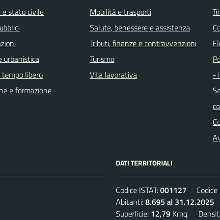
e stato civile
Mobilità e trasporti
Tr
ubblici
Salute, benessere e assistenza
Co
zioni
Tributi, finanze e contravvenzioni
El
 urbanistica
Turismo
Po
e tempo libero
Vita lavorativa
- 
ne e formazione
Se
c
C
Av
DATI TERRITORIALI
Codice ISTAT:
001127
Codice C
Abitanti:
8.695 al 31.12.2025
D
Superficie:
12,79
Kmq. Densit