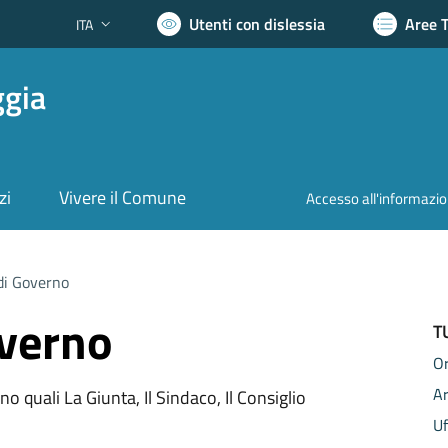
Utenti con dislessia
Aree 
ITA
Lingua attiva:
ggia
zi
Vivere il Comune
Accesso all'informazi
di Governo
overno
T
Or
A
o quali La Giunta, Il Sindaco, Il Consiglio
Uf