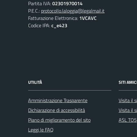
Partita IVA:
02301970014
P.E.C.:
protocollo.laloggia@legalmail.it
Fatturazione Elettronica:
1VCAVC
Codice IPA:
c_e423
UTILITÀ
SITI AMIC
Amministrazione Trasparente
Visita il
Dichiarazione di accessibilità
Visita il
Piano di miglioramento del sito
ASL TO5
Leggi le FAQ