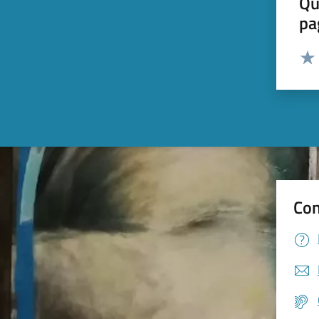
Qu
pa
Valut
Valu
Con