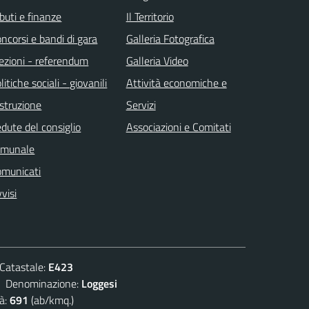
ibuti e finanze
Il Territorio
ncorsi e bandi di gara
Galleria Fotografica
ezioni - referendum
Galleria Video
litiche sociali - giovanili
Attività economiche e
istruzione
Servizi
dute del consiglio
Associazioni e Comitati
omunale
omunicati
visi
atastale:
E423
enominazione:
Loggesi
à:
691
(ab/kmq.)