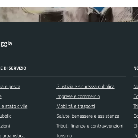
oggia
E DI SERVIZIO
N
ra e pesca
Giustizia e sicurezza pubblica
No
e
Imprese e commercio
Co
e stato civile
Mobilità e trasporti
Tr
ubblici
Salute, benessere e assistenza
Co
zioni
Tributi, finanze e contravvenzioni
El
 urbanistica
Turismo
Po