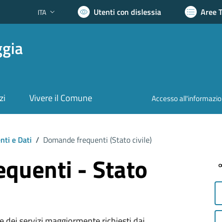
Utenti con dislessia
Aree 
ITA
Lingua attiva:
ggia
zi
Vivere il Comune
Accesso all'informazi
ti e Dati
/
Domande frequenti (
Stato civile
)
quenti - Stato
 dei servizi maggiormente richiesti dai