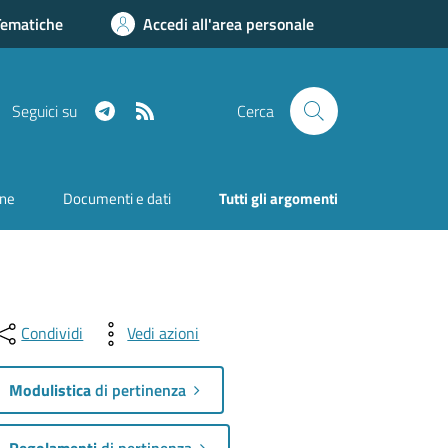
Tematiche
Accedi all'area personale
Telegram
RSS
Seguici su
Cerca
one
Documenti e dati
Tutti gli argomenti
Condividi
Vedi azioni
Modulistica
di pertinenza
Regolamenti
di pertinenza