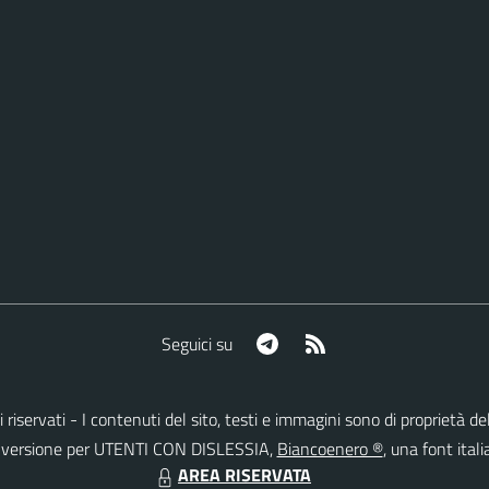
Telegram
RSS
Seguici su
itti riservati - I contenuti del sito, testi e immagini sono di propriet
lla versione per UTENTI CON DISLESSIA,
Biancoenero ®
, una font itali
AREA RISERVATA