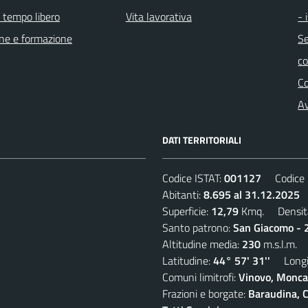
e tempo libero
Vita lavorativa
- 
ne e formazione
Se
c
C
Av
DATI TERRITORIALI
Codice ISTAT:
001127
Codice C
Abitanti:
8.695 al 31.12.2025
D
Superficie:
12,79
Kmq. Densit
Santo patrono:
San Giacomo - 2
Altitudine media:
230
m.s.l.m.
Latitudine:
44° 57' 31''
Longit
Comuni limitrofi:
Vinovo, Moncal
Frazioni e borgate:
Baraudina, C