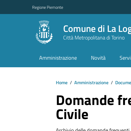
Regione Piemonte
Comune di La Lo
Città Metropolitana di Torino
Amministrazione
Novità
Servi
Home
/
Amministrazione
/
Documen
Domande fre
Civile
Archivio delle domande frequenti e