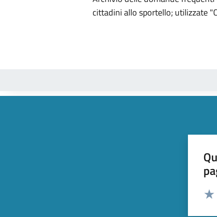
cittadini allo sportello; utilizzate
Qu
pa
Valut
Valu