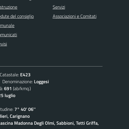
istruzione
Servizi
dute del consiglio
Associazioni e Comitati
omunale
omunicati
visi
atastale:
E423
enominazione:
Loggesi
à:
691
(ab/kmq.)
5 luglio
udine:
7° 40' 06''
ieri, Carignano
ascina Madonna Degli Olmi, Sabbioni, Tetti Griffa,