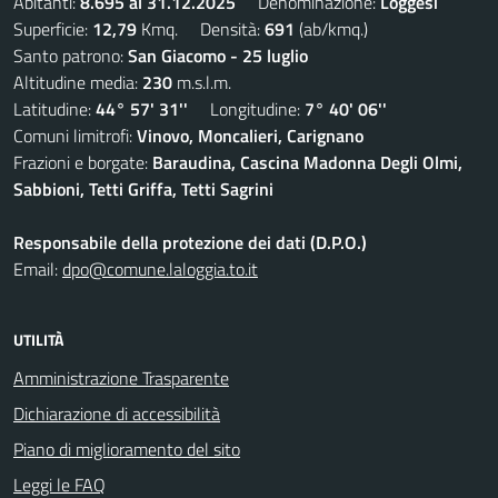
Abitanti:
8.695 al 31.12.2025
Denominazione:
Loggesi
Superficie:
12,79
Kmq. Densità:
691
(ab/kmq.)
Santo patrono:
San Giacomo - 25 luglio
Altitudine media:
230
m.s.l.m.
Latitudine:
44° 57' 31''
Longitudine:
7° 40' 06''
Comuni limitrofi:
Vinovo, Moncalieri, Carignano
Frazioni e borgate:
Baraudina, Cascina Madonna Degli Olmi,
Sabbioni, Tetti Griffa, Tetti Sagrini
Responsabile della protezione dei dati (D.P.O.)
Email:
dpo@comune.laloggia.to.it
UTILITÀ
Amministrazione Trasparente
Dichiarazione di accessibilità
Piano di miglioramento del sito
Leggi le FAQ