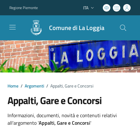
ITA
Regione Piemonte
Lingua attiva:
Comune di La Loggia
Home
/
Argomenti
/
Appalti, Gare e Concorsi
Appalti, Gare e Concorsi
Dettagli argomento
Informazioni, documenti, novità e contenuti relativi
all'argomento '
Appalti, Gare e Concorsi
'