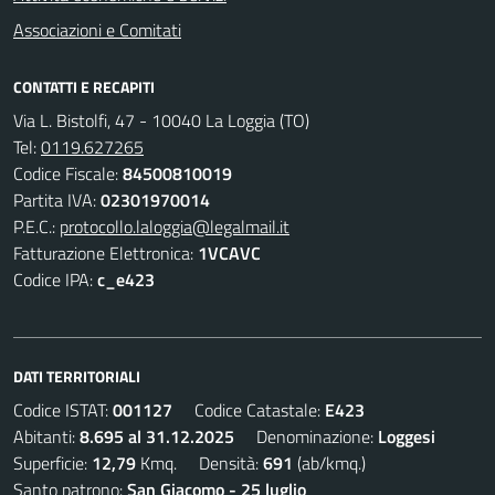
Associazioni e Comitati
CONTATTI E RECAPITI
Via L. Bistolfi, 47 - 10040 La Loggia (TO)
Tel:
0119.627265
Codice Fiscale:
84500810019
Partita IVA:
02301970014
P.E.C.:
protocollo.laloggia@legalmail.it
Fatturazione Elettronica:
1VCAVC
Codice IPA:
c_e423
DATI TERRITORIALI
Codice ISTAT:
001127
Codice Catastale:
E423
Abitanti:
8.695 al 31.12.2025
Denominazione:
Loggesi
Superficie:
12,79
Kmq. Densità:
691
(ab/kmq.)
Santo patrono:
San Giacomo - 25 luglio