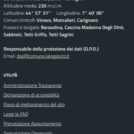
Altitudine media:
230
m.s.l.m.
Latitudine:
44° 57' 31''
Longitudine:
7° 40' 06''
Comuni limitrofi:
Vinovo, Moncalieri, Carignano
Frazioni e borgate:
Baraudina, Cascina Madonna Degli Olmi,
Sabbioni, Tetti Griffa, Tetti Sagrini
Responsabile della protezione dei dati (D.P.O.)
Email:
dpo@comune.laloggia.to.it
UTILITÀ
Amministrazione Trasparente
Dichiarazione di accessibilità
Piano di miglioramento del sito
Leggi le FAQ
Prenotazione Appuntamento
Segnalazione Disservizio