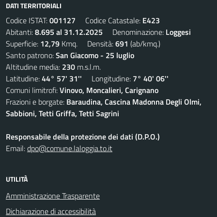
DATI TERRITORIALI
Codice ISTAT:
001127
Codice Catastale:
E423
Abitanti:
8.695 al 31.12.2025
Denominazione:
Loggesi
Superficie:
12,79
Kmq. Densità:
691
(ab/kmq.)
Santo patrono:
San Giacomo - 25 luglio
Altitudine media:
230
m.s.l.m.
Latitudine:
44° 57' 31''
Longitudine:
7° 40' 06''
Comuni limitrofi:
Vinovo, Moncalieri, Carignano
Frazioni e borgate:
Baraudina, Cascina Madonna Degli Olmi,
Sabbioni, Tetti Griffa, Tetti Sagrini
Responsabile della protezione dei dati (D.P.O.)
Email:
dpo@comune.laloggia.to.it
UTILITÀ
Amministrazione Trasparente
Dichiarazione di accessibilità