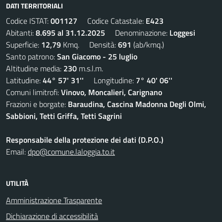
DATI TERRITORIALI
Codice ISTAT:
001127
Codice Catastale:
E423
Abitanti:
8.695 al 31.12.2025
Denominazione:
Loggesi
Superficie:
12,79
Kmq. Densità:
691
(ab/kmq.)
Santo patrono:
San Giacomo - 25 luglio
Altitudine media:
230
m.s.l.m.
Latitudine:
44° 57' 31''
Longitudine:
7° 40' 06''
Comuni limitrofi:
Vinovo, Moncalieri, Carignano
Frazioni e borgate:
Baraudina, Cascina Madonna Degli Olmi,
Sabbioni, Tetti Griffa, Tetti Sagrini
Responsabile della protezione dei dati (D.P.O.)
Email:
dpo@comune.laloggia.to.it
UTILITÀ
Amministrazione Trasparente
Dichiarazione di accessibilità