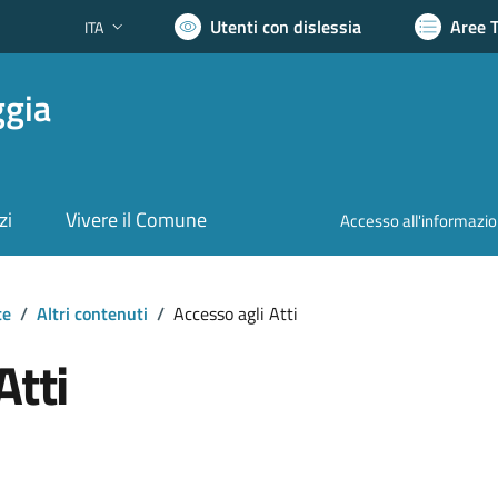
Utenti con dislessia
Aree 
ITA
Lingua attiva:
ggia
zi
Vivere il Comune
Accesso all'informazi
te
/
Altri contenuti
/
Accesso agli Atti
Atti