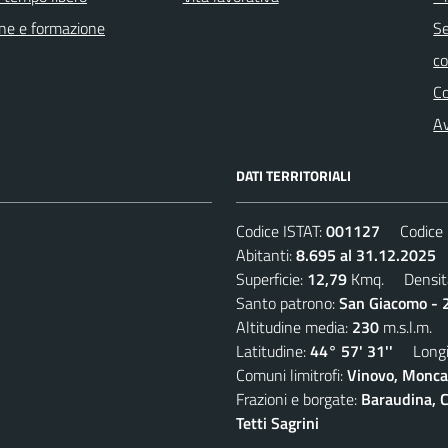
ne e formazione
Se
c
C
Av
DATI TERRITORIALI
Codice ISTAT:
001127
Codice C
Abitanti:
8.695 al 31.12.2025
D
Superficie:
12,79
Kmq. Densit
Santo patrono:
San Giacomo - 2
Altitudine media:
230
m.s.l.m.
Latitudine:
44° 57' 31''
Longit
Comuni limitrofi:
Vinovo, Moncal
Frazioni e borgate:
Baraudina, C
Tetti Sagrini