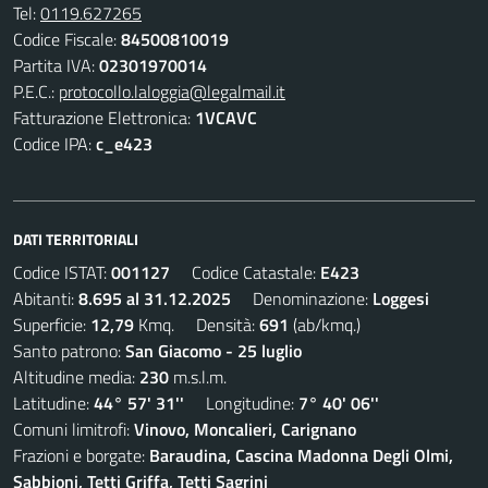
Tel:
0119.627265
Codice Fiscale:
84500810019
Partita IVA:
02301970014
P.E.C.:
protocollo.laloggia@legalmail.it
Fatturazione Elettronica:
1VCAVC
Codice IPA:
c_e423
DATI TERRITORIALI
Codice ISTAT:
001127
Codice Catastale:
E423
Abitanti:
8.695 al 31.12.2025
Denominazione:
Loggesi
Superficie:
12,79
Kmq. Densità:
691
(ab/kmq.)
Santo patrono:
San Giacomo - 25 luglio
Altitudine media:
230
m.s.l.m.
Latitudine:
44° 57' 31''
Longitudine:
7° 40' 06''
Comuni limitrofi:
Vinovo, Moncalieri, Carignano
Frazioni e borgate:
Baraudina, Cascina Madonna Degli Olmi,
Sabbioni, Tetti Griffa, Tetti Sagrini