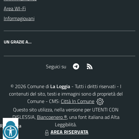
Area WI-Fi
Informagiovani
UN GRAZIE A...
Telegram
RSS
Seguici su
©
2026
Comune di
La Loggia
- Tutti i diritti riservati - I
contenuti del sito, testi e immagini sono di proprietà del
Comune - CMS:
Città In Comune
Questo sito utilizza, nella versione per UTENTI CON
DISLESSIA,
Biancoenero ®
, una font italiana ad Alta
Leggibilità.
Reimposta
AREA RISERVATA
tutto