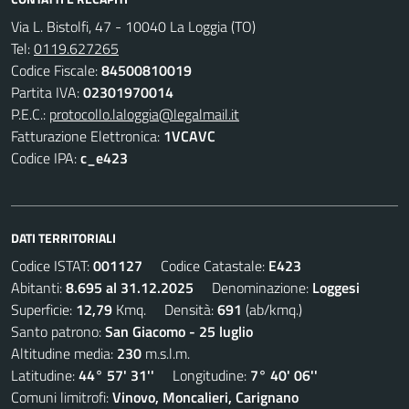
Via L. Bistolfi, 47 - 10040 La Loggia (TO)
Tel:
0119.627265
Codice Fiscale:
84500810019
Partita IVA:
02301970014
P.E.C.:
protocollo.laloggia@legalmail.it
Fatturazione Elettronica:
1VCAVC
Codice IPA:
c_e423
DATI TERRITORIALI
Codice ISTAT:
001127
Codice Catastale:
E423
Abitanti:
8.695 al 31.12.2025
Denominazione:
Loggesi
Superficie:
12,79
Kmq. Densità:
691
(ab/kmq.)
Santo patrono:
San Giacomo - 25 luglio
Altitudine media:
230
m.s.l.m.
Latitudine:
44° 57' 31''
Longitudine:
7° 40' 06''
Comuni limitrofi:
Vinovo, Moncalieri, Carignano