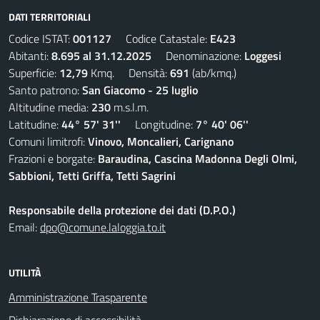
DATI TERRITORIALI
Codice ISTAT:
001127
Codice Catastale:
E423
Abitanti:
8.695 al 31.12.2025
Denominazione:
Loggesi
Superficie:
12,79
Kmq. Densità:
691
(ab/kmq.)
Santo patrono:
San Giacomo - 25 luglio
Altitudine media:
230
m.s.l.m.
Latitudine:
44° 57' 31''
Longitudine:
7° 40' 06''
Comuni limitrofi:
Vinovo, Moncalieri, Carignano
Frazioni e borgate:
Baraudina, Cascina Madonna Degli Olmi,
Sabbioni, Tetti Griffa, Tetti Sagrini
Responsabile della protezione dei dati (D.P.O.)
Email:
dpo@comune.laloggia.to.it
UTILITÀ
Amministrazione Trasparente