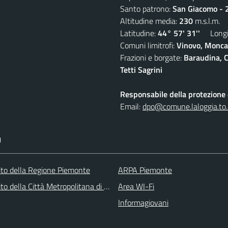
Santo patrono:
San Giacomo - 2
Altitudine media:
230
m.s.l.m.
Latitudine:
44° 57' 31''
Longit
Comuni limitrofi:
Vinovo, Moncal
Frazioni e borgate:
Baraudina, C
Tetti Sagrini
Responsabile della protezione d
Email:
dpo@comune.laloggia.to.
I
 sito della Regione Piemonte
ARPA Piemonte
 sito della Città Metropolitana di Torino
Area WI-Fi
Informagiovani