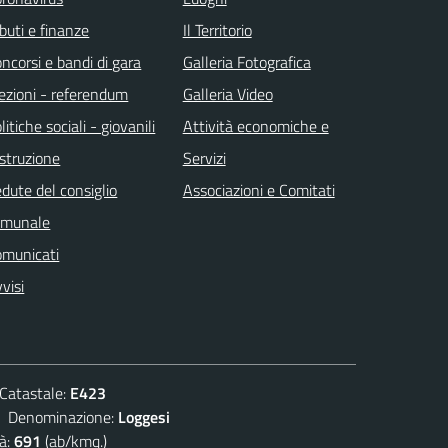
ibuti e finanze
Il Territorio
ncorsi e bandi di gara
Galleria Fotografica
ezioni - referendum
Galleria Video
litiche sociali - giovanili
Attività economiche e
istruzione
Servizi
dute del consiglio
Associazioni e Comitati
omunale
omunicati
visi
atastale:
E423
enominazione:
Loggesi
à:
691
(ab/kmq.)