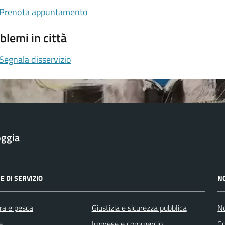
Prenota appuntamento
blemi in città
Segnala disservizio
oggia
E DI SERVIZIO
N
ra e pesca
Giustizia e sicurezza pubblica
No
e
Imprese e commercio
Co