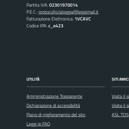
Partita IVA:
02301970014
P.E.C.:
protocollo.laloggia@legalmail.it
Fatturazione Elettronica:
1VCAVC
Codice IPA:
c_e423
UTILITÀ
SITI AMIC
Amministrazione Trasparente
Visita il
Dichiarazione di accessibilità
Visita il
Piano di miglioramento del sito
ASL TO5
Leggi le FAQ