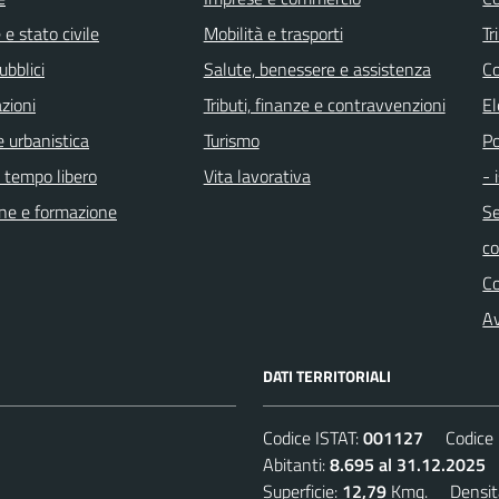
e stato civile
Mobilità e trasporti
Tr
ubblici
Salute, benessere e assistenza
Co
zioni
Tributi, finanze e contravvenzioni
El
 urbanistica
Turismo
Po
e tempo libero
Vita lavorativa
- 
ne e formazione
Se
c
C
Av
DATI TERRITORIALI
Codice ISTAT:
001127
Codice C
Abitanti:
8.695 al 31.12.2025
D
Superficie:
12,79
Kmq. Densit