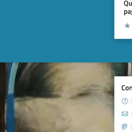
Qu
pa
Valut
Valu
Con