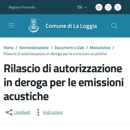
ITA
Regione Piemonte
Lingua attiva:
Comune di La Loggia
Home
/
Amministrazione
/
Documenti e Dati
/
Modulistica
/
Rilascio di autorizzazione in deroga per le emissioni acustiche
Rilascio di autorizzazione
in deroga per le emissioni
acustiche
Dettagli del documento
Condividi
Vedi azioni