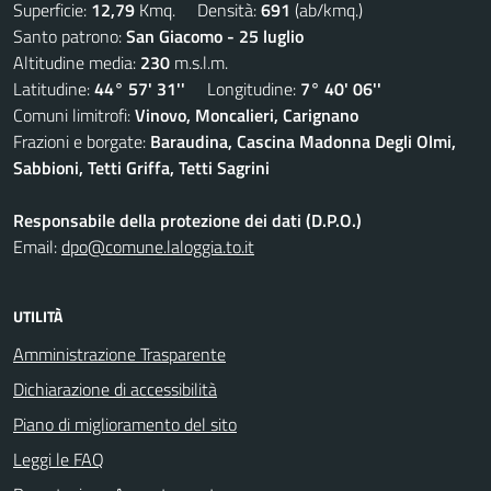
Superficie:
12,79
Kmq. Densità:
691
(ab/kmq.)
Santo patrono:
San Giacomo - 25 luglio
Altitudine media:
230
m.s.l.m.
Latitudine:
44° 57' 31''
Longitudine:
7° 40' 06''
Comuni limitrofi:
Vinovo, Moncalieri, Carignano
Frazioni e borgate:
Baraudina, Cascina Madonna Degli Olmi,
Sabbioni, Tetti Griffa, Tetti Sagrini
Responsabile della protezione dei dati (D.P.O.)
Email:
dpo@comune.laloggia.to.it
UTILITÀ
Amministrazione Trasparente
Dichiarazione di accessibilità
Piano di miglioramento del sito
Leggi le FAQ