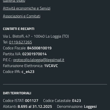
Galleria Video
Attività economiche e Servizi
Associazioni e Comitati
CONTATTI E RECAPITI
Via L. Bistolfi, 47 - 10040 La Loggia (TO)
Tel:
0119.627265
Codice Fiscale:
84500810019
Partita IVA:
02301970014
P.E.C.:
protocollo.laloggia@legalmail.it
Fatturazione Elettronica:
1VCAVC
Codice IPA:
c_e423
DATI TERRITORIALI
Codice ISTAT:
001127
Codice Catastale:
E423
Abitanti:
8.695 al 31.12.2025
Denominazione:
Loggesi