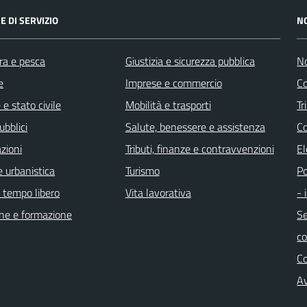
E DI SERVIZIO
N
ra e pesca
Giustizia e sicurezza pubblica
No
e
Imprese e commercio
Co
e stato civile
Mobilità e trasporti
Tr
ubblici
Salute, benessere e assistenza
Co
zioni
Tributi, finanze e contravvenzioni
El
 urbanistica
Turismo
Po
e tempo libero
Vita lavorativa
- 
ne e formazione
Se
c
C
Av