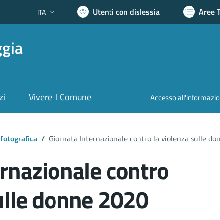
Utenti con dislessia
Aree 
ITA
Lingua attiva:
ggia
zi
Vivere il Comune
Accesso all'informazi
 fotografica
/
Giornata Internazionale contro la violenza sulle d
ernazionale contro
sulle donne 2020