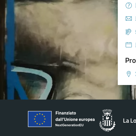
Pro
La L