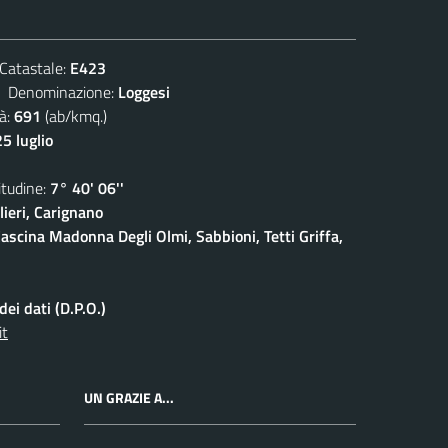
atastale:
E423
enominazione:
Loggesi
à:
691
(ab/kmq.)
5 luglio
udine:
7° 40' 06''
ieri, Carignano
ascina Madonna Degli Olmi, Sabbioni, Tetti Griffa,
ei dati (D.P.O.)
it
UN GRAZIE A...