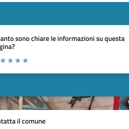
anto sono chiare le informazioni su questa
gina?
a da 1 a 5 stelle la pagina
ta 1 stelle su 5
Valuta 2 stelle su 5
Valuta 3 stelle su 5
Valuta 4 stelle su 5
Valuta 5 stelle su 5
tatta il comune