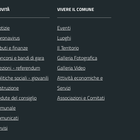
OVITÀ
VIVERE IL COMUNE
tizie
Eventi
ronavirus
Luoghi
ibuti e finanze
Il Territorio
ncorsi e bandi di gara
Galleria Fotografica
ezioni - referendum
Galleria Video
litiche sociali - giovanili
Attività economiche e
istruzione
Servizi
dute del consiglio
Associazioni e Comitati
omunale
omunicati
visi