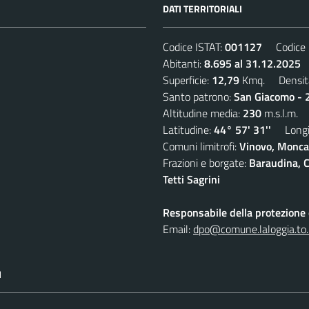
DATI TERRITORIALI
Codice ISTAT:
001127
Codice C
Abitanti:
8.695 al 31.12.2025
D
Superficie:
12,79
Kmq. Densit
Santo patrono:
San Giacomo - 2
Altitudine media:
230
m.s.l.m.
Latitudine:
44° 57' 31''
Longit
Comuni limitrofi:
Vinovo, Moncal
Frazioni e borgate:
Baraudina, C
Tetti Sagrini
Responsabile della protezione d
Email:
dpo@comune.laloggia.to.
I