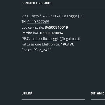
CONTATTI E RECAPITI
Via L. Bistolfi, 47 - 10040 La Loggia (TO)
Tel:
0119.627265
Codice Fiscale:
84500810019
Partita IVA:
02301970014
P.E.C.:
protocollo.laloggia@legalmail.it
Fatturazione Elettronica:
1VCAVC
Codice IPA:
c_e423
UTILITÀ
SITI AMIC