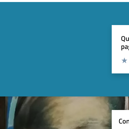
Qu
pa
Valut
Valu
Con