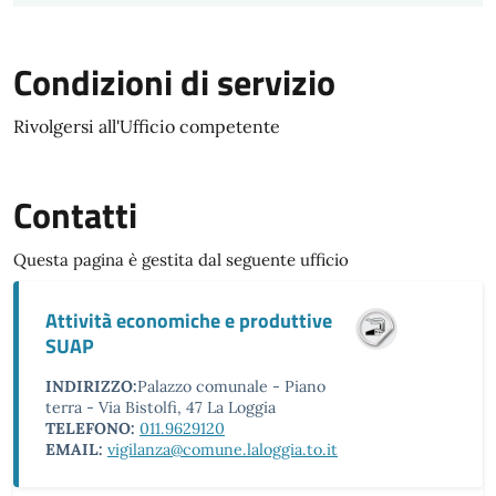
Condizioni di servizio
Rivolgersi all'Ufficio competente
Contatti
Questa pagina è gestita dal seguente ufficio
Attività economiche e produttive
SUAP
INDIRIZZO:
Palazzo comunale - Piano
terra - Via Bistolfi, 47 La Loggia
TELEFONO:
011.9629120
EMAIL:
vigilanza@comune.laloggia.to.it