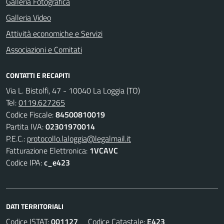
Galleria Fotografica
Galleria Video
Attività economiche e Servizi
Associazioni e Comitati
CONTATTI E RECAPITI
Via L. Bistolfi, 47 - 10040 La Loggia (TO)
Tel:
0119.627265
Codice Fiscale:
84500810019
Partita IVA:
02301970014
P.E.C.:
protocollo.laloggia@legalmail.it
Fatturazione Elettronica:
1VCAVC
Codice IPA:
c_e423
DATI TERRITORIALI
Codice ISTAT:
001127
Codice Catastale:
E423