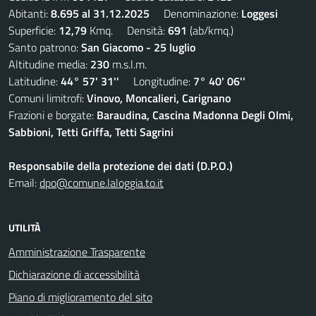
Abitanti:
8.695 al 31.12.2025
Denominazione:
Loggesi
Superficie:
12,79
Kmq. Densità:
691
(ab/kmq.)
Santo patrono:
San Giacomo - 25 luglio
Altitudine media:
230
m.s.l.m.
Latitudine:
44° 57' 31''
Longitudine:
7° 40' 06''
Comuni limitrofi:
Vinovo, Moncalieri, Carignano
Frazioni e borgate:
Baraudina, Cascina Madonna Degli Olmi,
Sabbioni, Tetti Griffa, Tetti Sagrini
Responsabile della protezione dei dati (D.P.O.)
Email:
dpo@comune.laloggia.to.it
UTILITÀ
Amministrazione Trasparente
Dichiarazione di accessibilità
Piano di miglioramento del sito