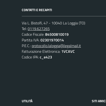
CONTATTI E RECAPITI
Via L. Bistolfi, 47 - 10040 La Loggia (TO)
Tel:
0119.627265
Codice Fiscale:
84500810019
Partita IVA:
02301970014
P.E.C.:
protocollo.laloggia@legalmail.it
Fatturazione Elettronica:
1VCAVC
Codice IPA:
c_e423
UTILITÀ
SITI AMIC