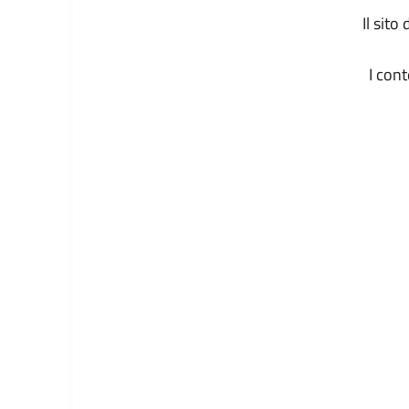
Il sit
I con