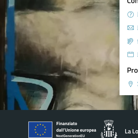
Con
Pro
La L