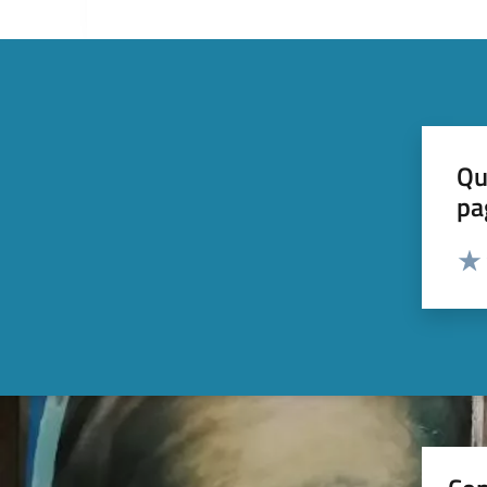
Qu
pa
Valut
Valu