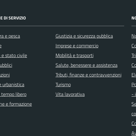
E DI SERVIZIO
N
ra e pesca
Giustizia e sicurezza pubblica
No
e
Imprese e commercio
Co
e stato civile
Mobilità e trasporti
Tr
ubblici
Salute, benessere e assistenza
Co
zioni
Tributi, finanze e contravvenzioni
El
 urbanistica
Turismo
Po
e tempo libero
Vita lavorativa
- 
ne e formazione
Se
c
C
Av