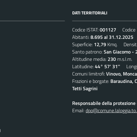
DATI TERRITORIALI
Codice ISTAT:
001127
Codice C
Abitanti:
8.695 al 31.12.2025
D
Superficie:
12,79
Kmq. Densit
Santo patrono:
San Giacomo - 2
Altitudine media:
230
m.s.l.m.
Latitudine:
44° 57' 31''
Longit
Comuni limitrofi:
Vinovo, Moncal
Frazioni e borgate:
Baraudina, C
Tetti Sagrini
Responsabile della protezione d
Email:
dpo@comune.laloggia.to.
I