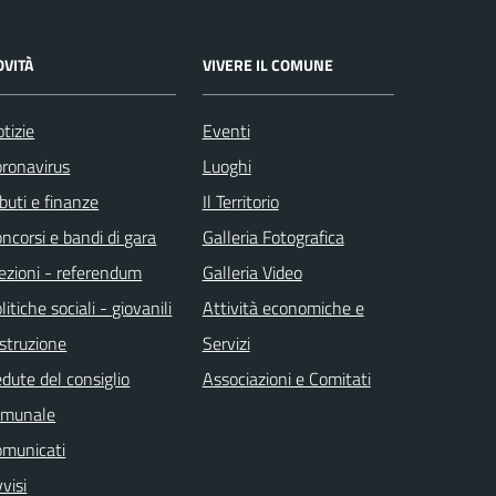
OVITÀ
VIVERE IL COMUNE
tizie
Eventi
ronavirus
Luoghi
ibuti e finanze
Il Territorio
ncorsi e bandi di gara
Galleria Fotografica
ezioni - referendum
Galleria Video
litiche sociali - giovanili
Attività economiche e
istruzione
Servizi
dute del consiglio
Associazioni e Comitati
omunale
omunicati
visi