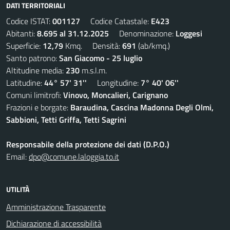
DATI TERRITORIALI
Codice ISTAT:
001127
Codice Catastale:
E423
Abitanti:
8.695 al 31.12.2025
Denominazione:
Loggesi
Superficie:
12,79
Kmq. Densità:
691
(ab/kmq.)
Santo patrono:
San Giacomo - 25 luglio
Altitudine media:
230
m.s.l.m.
Latitudine:
44° 57' 31''
Longitudine:
7° 40' 06''
Comuni limitrofi:
Vinovo, Moncalieri, Carignano
Frazioni e borgate:
Baraudina, Cascina Madonna Degli Olmi,
Sabbioni, Tetti Griffa, Tetti Sagrini
Responsabile della protezione dei dati (D.P.O.)
Email:
dpo@comune.laloggia.to.it
UTILITÀ
Amministrazione Trasparente
Dichiarazione di accessibilità