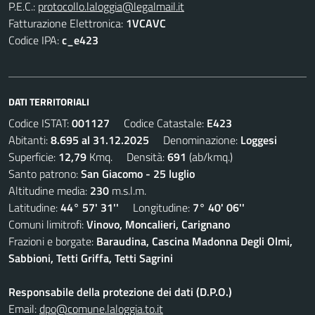
P.E.C.:
protocollo.laloggia@legalmail.it
Fatturazione Elettronica:
1VCAVC
Codice IPA:
c_e423
DATI TERRITORIALI
Codice ISTAT:
001127
Codice Catastale:
E423
Abitanti:
8.695 al 31.12.2025
Denominazione:
Loggesi
Superficie:
12,79
Kmq. Densità:
691
(ab/kmq.)
Santo patrono:
San Giacomo - 25 luglio
Altitudine media:
230
m.s.l.m.
Latitudine:
44° 57' 31''
Longitudine:
7° 40' 06''
Comuni limitrofi:
Vinovo, Moncalieri, Carignano
Frazioni e borgate:
Baraudina, Cascina Madonna Degli Olmi,
Sabbioni, Tetti Griffa, Tetti Sagrini
Responsabile della protezione dei dati (D.P.O.)
Email:
dpo@comune.laloggia.to.it