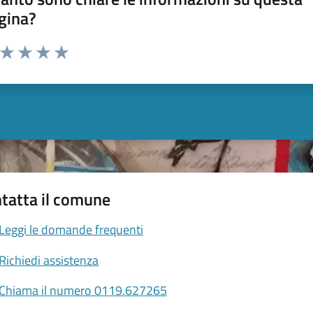
gina?
a da 1 a 5 stelle la pagina
ta 1 stelle su 5
Valuta 2 stelle su 5
Valuta 3 stelle su 5
Valuta 4 stelle su 5
Valuta 5 stelle su 5
tatta il comune
Leggi le domande frequenti
Richiedi assistenza
Chiama il numero 0119.627265