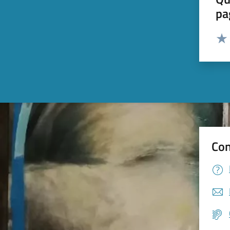
pa
Valut
Valu
Con