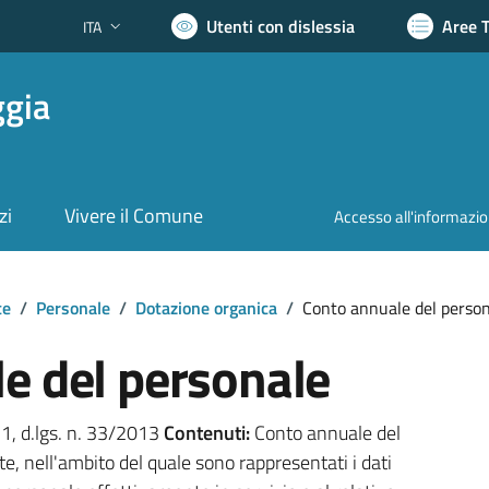
Utenti con dislessia
Aree 
ITA
Lingua attiva:
ggia
zi
Vivere il Comune
Accesso all'informazi
te
/
Personale
/
Dotazione organica
/
Conto annuale del perso
e del personale
. 1, d.lgs. n. 33/2013
Contenuti:
Conto annuale del
e, nell'ambito del quale sono rappresentati i dati