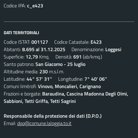
Codice IPA:
c_e423
DATI TERRITORIALI
Codice ISTAT:
001127
Codice Catastale:
E423
Abitanti:
8.695 al 31.12.2025
Denominazione:
Loggesi
Superficie:
12,79
Kmq. Densità:
691
(ab/kmq.)
Santo patrono:
San Giacomo - 25 luglio
Altitudine media:
230
m.s.l.m.
Latitudine:
44° 57' 31''
Longitudine:
7° 40' 06''
Comuni limitrofi:
Vinovo, Moncalieri, Carignano
Frazioni e borgate:
Baraudina, Cascina Madonna Degli Olmi,
Sabbioni, Tetti Griffa, Tetti Sagrini
Responsabile della protezione dei dati (D.P.O.)
Email:
dpo@comune.laloggia.to.it