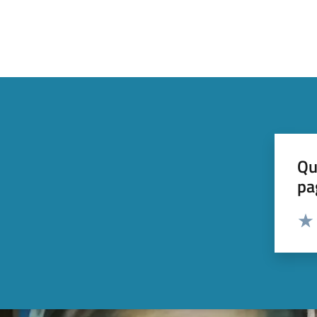
Qu
pa
Valut
Valu