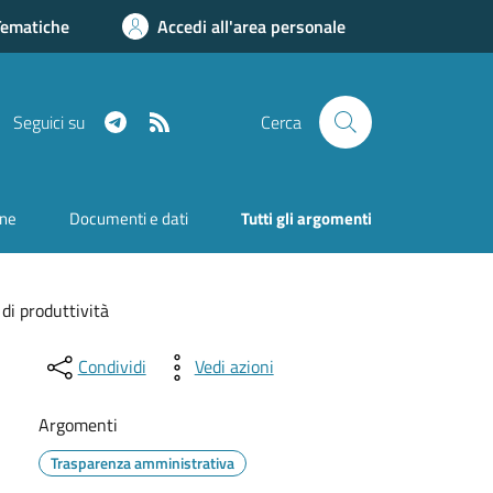
Tematiche
Accedi all'area personale
Telegram
RSS
Seguici su
Cerca
one
Documenti e dati
Tutti gli argomenti
 di produttività
Condividi
Vedi azioni
Argomenti
Trasparenza amministrativa