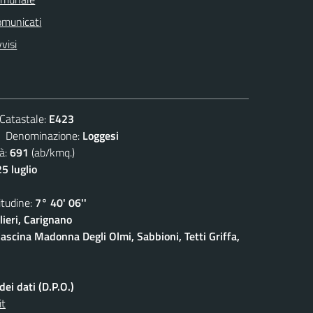
omunicati
visi
atastale:
E423
enominazione:
Loggesi
à:
691
(ab/kmq.)
5 luglio
udine:
7° 40' 06''
ieri, Carignano
ascina Madonna Degli Olmi, Sabbioni, Tetti Griffa,
ei dati (D.P.O.)
it