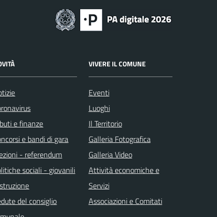
OVITÀ
VIVERE IL COMUNE
tizie
Eventi
ronavirus
Luoghi
ibuti e finanze
Il Territorio
ncorsi e bandi di gara
Galleria Fotografica
ezioni - referendum
Galleria Video
litiche sociali - giovanili
Attività economiche e
istruzione
Servizi
dute del consiglio
Associazioni e Comitati
omunale