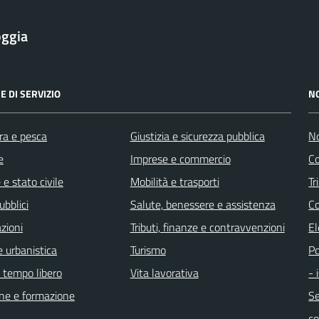
oggia
E DI SERVIZIO
N
ra e pesca
Giustizia e sicurezza pubblica
No
e
Imprese e commercio
Co
e stato civile
Mobilità e trasporti
Tr
ubblici
Salute, benessere e assistenza
Co
zioni
Tributi, finanze e contravvenzioni
El
 urbanistica
Turismo
Po
e tempo libero
Vita lavorativa
- 
ne e formazione
Se
c