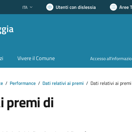
Utenti con dislessia
Aree 
ITA
Lingua attiva:
ggia
zi
Vivere il Comune
Accesso all'informazi
te
/
Performance
/
Dati relativi ai premi
/
Dati relativi ai premi
ai premi di