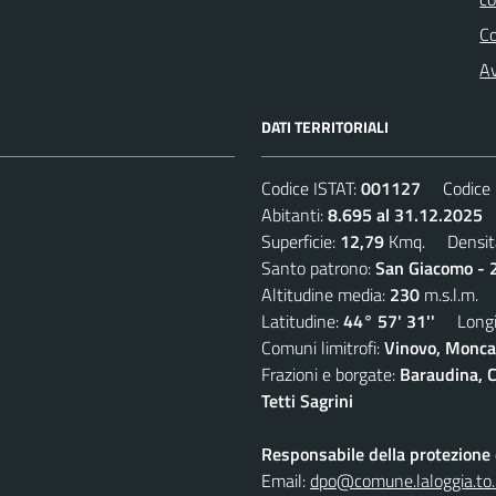
C
Av
DATI TERRITORIALI
Codice ISTAT:
001127
Codice C
Abitanti:
8.695 al 31.12.2025
D
Superficie:
12,79
Kmq. Densit
Santo patrono:
San Giacomo - 2
Altitudine media:
230
m.s.l.m.
Latitudine:
44° 57' 31''
Longit
Comuni limitrofi:
Vinovo, Moncal
Frazioni e borgate:
Baraudina, C
Tetti Sagrini
Responsabile della protezione d
Email:
dpo@comune.laloggia.to.