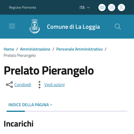
ITA
Regione Piemonte
Lingua attiva:
Comune di La Loggia
Home
/
Amministrazione
/
Personale Amministrativo
/
Prelato Pierangelo
Prelato Pierangelo
Condividi
Vedi azioni
INDICE DELLA PAGINA
Incarichi