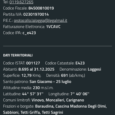
Tel:
0119.627265
Codice Fiscale:
84500810019
Partita IVA:
02301970014
P.E.C.:
protocollo.laloggia@legalmail.it
Fatturazione Elettronica:
1VCAVC
Codice IPA:
c_e423
DATI TERRITORIALI
Codice ISTAT:
001127
Codice Catastale:
E423
Abitanti:
8.695 al 31.12.2025
Denominazione:
Loggesi
Superficie:
12,79
Kmq. Densità:
691
(ab/kmq.)
Santo patrono:
San Giacomo - 25 luglio
Altitudine media:
230
m.s.l.m.
Latitudine:
44° 57' 31''
Longitudine:
7° 40' 06''
Comuni limitrofi:
Vinovo, Moncalieri, Carignano
Frazioni e borgate:
Baraudina, Cascina Madonna Degli Olmi,
Sabbioni, Tetti Griffa, Tetti Sagrini