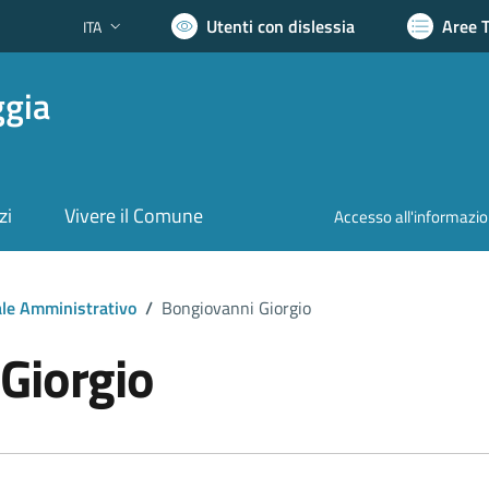
Utenti con dislessia
Aree 
ITA
Lingua attiva:
ggia
zi
Vivere il Comune
Accesso all'informazi
le Amministrativo
/
Bongiovanni Giorgio
Giorgio