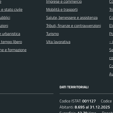
e
Imprese e commercio
Co
e stato civile
Mobilità e trasporti
Tr
ubblici
Salute, benessere e assistenza
Co
zioni
Tributi, finanze e contravvenzioni
El
 urbanistica
Turismo
Po
e tempo libero
Vita lavorativa
- 
ne e formazione
Se
c
C
Av
DATI TERRITORIALI
Codice ISTAT:
001127
Codice C
Abitanti:
8.695 al 31.12.2025
D
Superficie:
12,79
Kmq. Densit