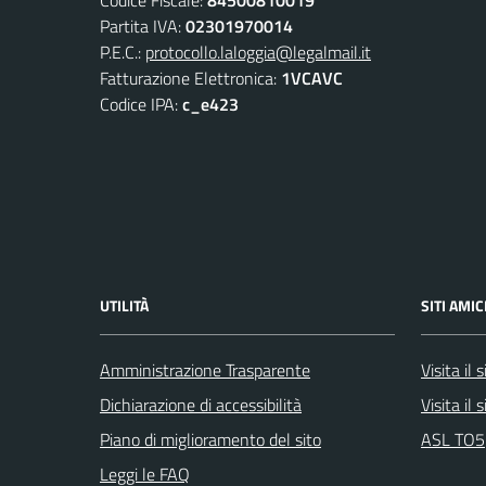
Partita IVA:
02301970014
P.E.C.:
protocollo.laloggia@legalmail.it
Fatturazione Elettronica:
1VCAVC
Codice IPA:
c_e423
UTILITÀ
SITI AMIC
Amministrazione Trasparente
Visita il
Dichiarazione di accessibilità
Visita il
Piano di miglioramento del sito
ASL TO5
Leggi le FAQ