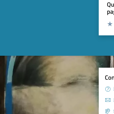
Qu
pa
Valut
Valu
Con