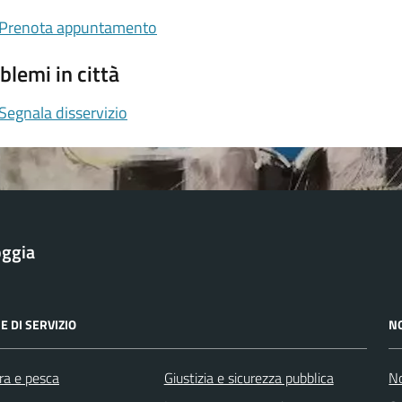
Prenota appuntamento
blemi in città
Segnala disservizio
oggia
E DI SERVIZIO
N
ra e pesca
Giustizia e sicurezza pubblica
No