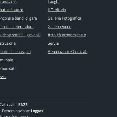
ronavirus
Luoghi
ibuti e finanze
Il Territorio
ncorsi e bandi di gara
Galleria Fotografica
ezioni - referendum
Galleria Video
litiche sociali - giovanili
Attività economiche e
istruzione
Servizi
dute del consiglio
Associazioni e Comitati
omunale
omunicati
visi
atastale:
E423
enominazione:
Loggesi
à:
691
(ab/kmq.)