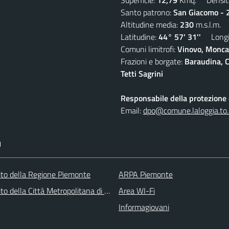
Santo patrono:
San Giacomo - 2
Altitudine media:
230
m.s.l.m.
Latitudine:
44° 57' 31''
Longit
Comuni limitrofi:
Vinovo, Moncal
Frazioni e borgate:
Baraudina, C
Tetti Sagrini
Responsabile della protezione d
Email:
dpo@comune.laloggia.to.
I
 sito della Regione Piemonte
ARPA Piemonte
 sito della Città Metropolitana di Torino
Area WI-Fi
Informagiovani