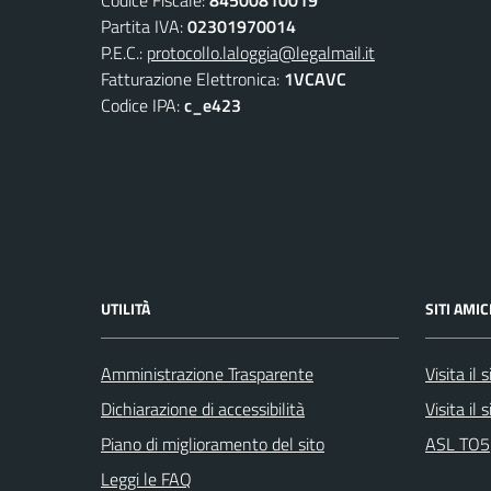
Partita IVA:
02301970014
P.E.C.:
protocollo.laloggia@legalmail.it
Fatturazione Elettronica:
1VCAVC
Codice IPA:
c_e423
UTILITÀ
SITI AMIC
Amministrazione Trasparente
Visita il
Dichiarazione di accessibilità
Visita il
Piano di miglioramento del sito
ASL TO5
Leggi le FAQ