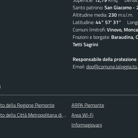
Santo patrono:
San Giacomo - 2
Altitudine media:
230
m.s.l.m.
Latitudine:
44° 57' 31''
Longit
Comuni limitrofi:
Vinovo, Moncal
Frazioni e borgate:
Baraudina, C
Tetti Sagrini
Responsabile della protezione d
Email:
dpo@comune.laloggia.to.
I
 sito della Regione Piemonte
ARPA Piemonte
 sito della Città Metropolitana di Torino
Area WI-Fi
Informagiovani