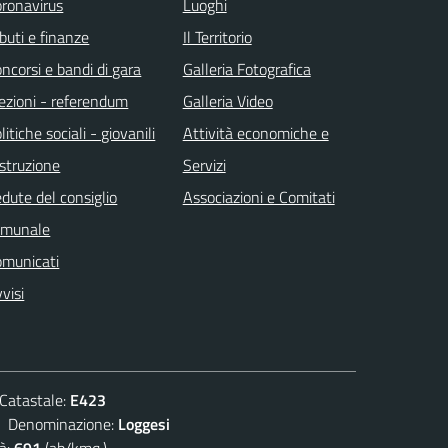
ronavirus
Luoghi
ibuti e finanze
Il Territorio
ncorsi e bandi di gara
Galleria Fotografica
ezioni - referendum
Galleria Video
litiche sociali - giovanili
Attività economiche e
istruzione
Servizi
dute del consiglio
Associazioni e Comitati
omunale
omunicati
visi
atastale:
E423
enominazione:
Loggesi
à:
691
(ab/kmq.)