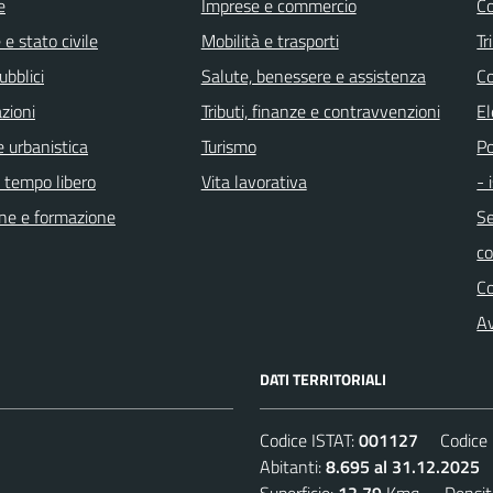
e
Imprese e commercio
Co
e stato civile
Mobilità e trasporti
Tr
ubblici
Salute, benessere e assistenza
Co
zioni
Tributi, finanze e contravvenzioni
El
 urbanistica
Turismo
Po
e tempo libero
Vita lavorativa
- 
ne e formazione
Se
c
C
Av
DATI TERRITORIALI
Codice ISTAT:
001127
Codice C
Abitanti:
8.695 al 31.12.2025
D
Superficie:
12,79
Kmq. Densit