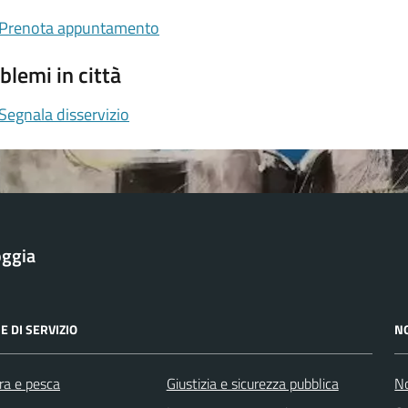
Prenota appuntamento
blemi in città
Segnala disservizio
oggia
E DI SERVIZIO
N
ra e pesca
Giustizia e sicurezza pubblica
No