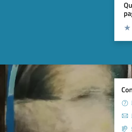
Qu
pa
Valut
Valu
Con