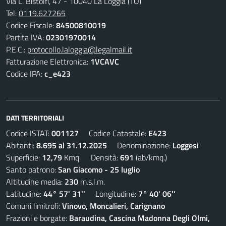
Via L. Bistolfi, 47 - 10040 La Loggia (TO)
Tel:
0119.627265
Codice Fiscale:
84500810019
Partita IVA:
02301970014
P.E.C.:
protocollo.laloggia@legalmail.it
Fatturazione Elettronica:
1VCAVC
Codice IPA:
c_e423
DATI TERRITORIALI
Codice ISTAT:
001127
Codice Catastale:
E423
Abitanti:
8.695 al 31.12.2025
Denominazione:
Loggesi
Superficie:
12,79
Kmq. Densità:
691
(ab/kmq.)
Santo patrono:
San Giacomo - 25 luglio
Altitudine media:
230
m.s.l.m.
Latitudine:
44° 57' 31''
Longitudine:
7° 40' 06''
Comuni limitrofi:
Vinovo, Moncalieri, Carignano
Frazioni e borgate:
Baraudina, Cascina Madonna Degli Olmi,