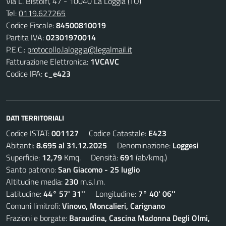
Via L. Bistolfi, 47 - 10040 La Loggia (TO)
Tel:
0119.627265
Codice Fiscale:
84500810019
Partita IVA:
02301970014
P.E.C.:
protocollo.laloggia@legalmail.it
Fatturazione Elettronica:
1VCAVC
Codice IPA:
c_e423
DATI TERRITORIALI
Codice ISTAT:
001127
Codice Catastale:
E423
Abitanti:
8.695 al 31.12.2025
Denominazione:
Loggesi
Superficie:
12,79
Kmq. Densità:
691
(ab/kmq.)
Santo patrono:
San Giacomo - 25 luglio
Altitudine media:
230
m.s.l.m.
Latitudine:
44° 57' 31''
Longitudine:
7° 40' 06''
Comuni limitrofi:
Vinovo, Moncalieri, Carignano
Frazioni e borgate:
Baraudina, Cascina Madonna Degli Olmi,