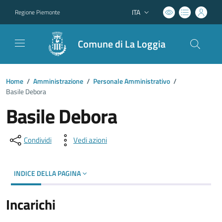
ITA
Regione Piemonte
Lingua attiva:
Comune di La Loggia
Home
/
Amministrazione
/
Personale Amministrativo
/
Basile Debora
Basile Debora
Condividi
Vedi azioni
INDICE DELLA PAGINA
Incarichi