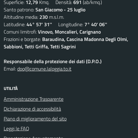
Superficie:
12,79
Kmq. Densità:
691
(ab/kmq.)
Santo patrono:
San Giacomo - 25 luglio
Altitudine media:
230
m.s.l.m.
Latitudine:
44° 57' 31''
Longitudine:
7° 40' 06''
Comuni limitrofi:
Vinovo, Moncalieri, Carignano
Frazioni e borgate:
Baraudina, Cascina Madonna Degli Olmi,
Sabbioni, Tetti Griffa, Tetti Sagrini
Responsabile della protezione dei dati (D.P.O.)
Email:
dpo@comune.laloggia.to.it
UTILITÀ
Amministrazione Trasparente
Dichiarazione di accessibilità
Piano di miglioramento del sito
Leggi le FAQ