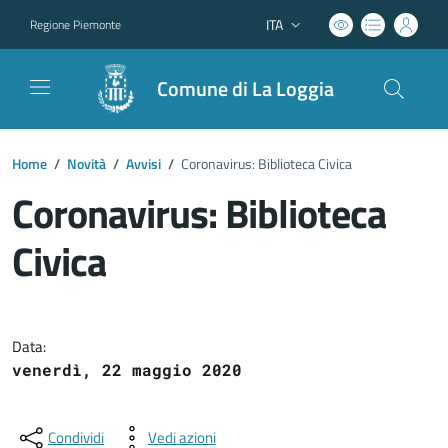
ITA
Regione Piemonte
Lingua attiva:
Comune di La Loggia
Home
/
Novità
/
Avvisi
/
Coronavirus: Biblioteca Civica
Coronavirus: Biblioteca
Civica
Dettagli del documento
Data:
venerdì, 22 maggio 2020
Condividi
Vedi azioni