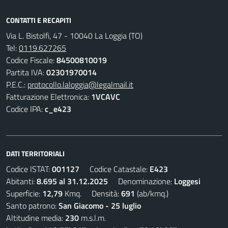
CONTATTI E RECAPITI
Via L. Bistolfi, 47 - 10040 La Loggia (TO)
Tel:
0119.627265
Codice Fiscale:
84500810019
Partita IVA:
02301970014
P.E.C.:
protocollo.laloggia@legalmail.it
Fatturazione Elettronica:
1VCAVC
Codice IPA:
c_e423
DATI TERRITORIALI
Codice ISTAT:
001127
Codice Catastale:
E423
Abitanti:
8.695 al 31.12.2025
Denominazione:
Loggesi
Superficie:
12,79
Kmq. Densità:
691
(ab/kmq.)
Santo patrono:
San Giacomo - 25 luglio
Altitudine media:
230
m.s.l.m.