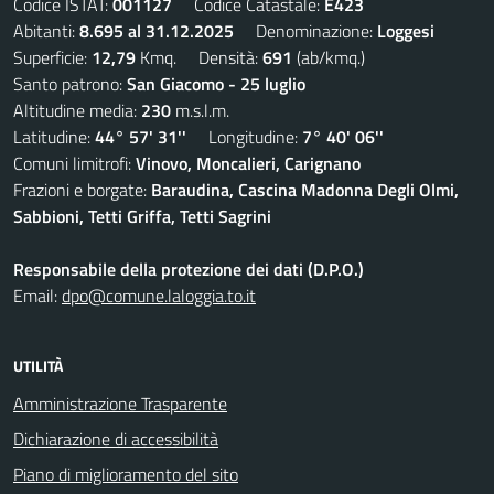
Codice ISTAT:
001127
Codice Catastale:
E423
Abitanti:
8.695 al 31.12.2025
Denominazione:
Loggesi
Superficie:
12,79
Kmq. Densità:
691
(ab/kmq.)
Santo patrono:
San Giacomo - 25 luglio
Altitudine media:
230
m.s.l.m.
Latitudine:
44° 57' 31''
Longitudine:
7° 40' 06''
Comuni limitrofi:
Vinovo, Moncalieri, Carignano
Frazioni e borgate:
Baraudina, Cascina Madonna Degli Olmi,
Sabbioni, Tetti Griffa, Tetti Sagrini
Responsabile della protezione dei dati (D.P.O.)
Email:
dpo@comune.laloggia.to.it
UTILITÀ
Amministrazione Trasparente
Dichiarazione di accessibilità
Piano di miglioramento del sito